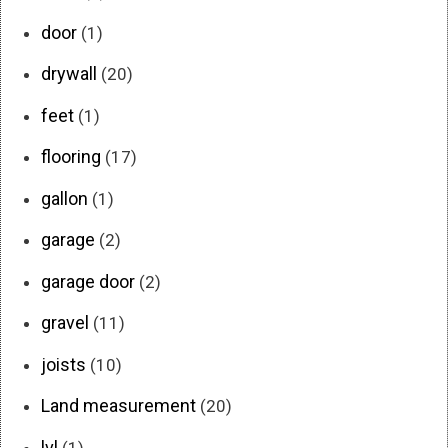
door
(1)
drywall
(20)
feet
(1)
flooring
(17)
gallon
(1)
garage
(2)
garage door
(2)
gravel
(11)
joists
(10)
Land measurement
(20)
lvl
(1)