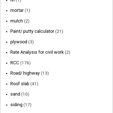
mortar
(1)
mulch
(2)
Paint/ putty calculator
(21)
plywood
(3)
Rate Analysis for civil work
(2)
RCC
(176)
Road/ highway
(13)
Roof slab
(41)
sand
(10)
siding
(17)