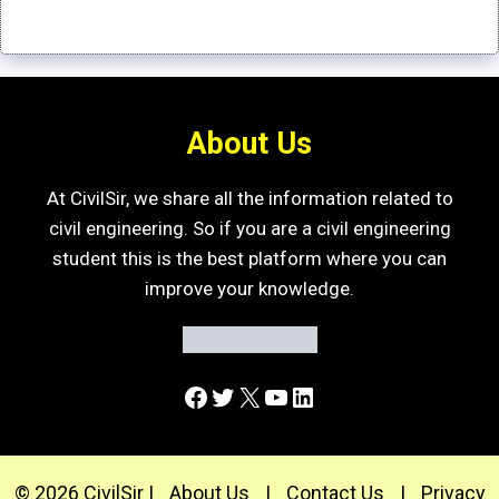
About Us
At CivilSir, we share all the information related to
civil engineering. So if you are a civil engineering
student this is the best platform where you can
improve your knowledge.
Facebook
Twitter
X
YouTube
LinkedIn
© 2026 CivilSir |
About Us
|
Contact Us
|
Privacy