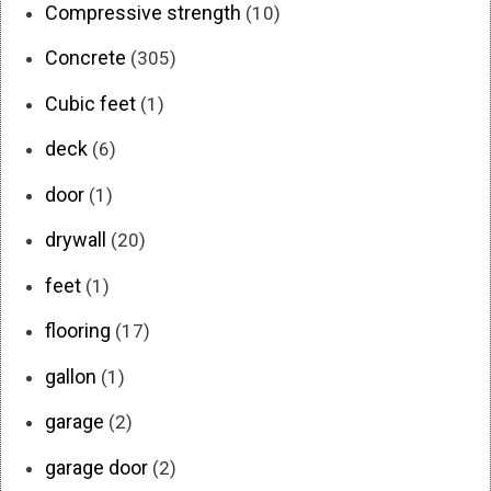
Compressive strength
(10)
Concrete
(305)
Cubic feet
(1)
deck
(6)
door
(1)
drywall
(20)
feet
(1)
flooring
(17)
gallon
(1)
garage
(2)
garage door
(2)