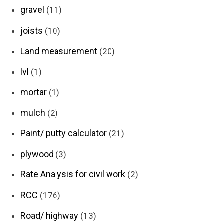
gravel
(11)
joists
(10)
Land measurement
(20)
lvl
(1)
mortar
(1)
mulch
(2)
Paint/ putty calculator
(21)
plywood
(3)
Rate Analysis for civil work
(2)
RCC
(176)
Road/ highway
(13)