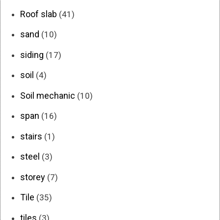
Roof slab
(41)
sand
(10)
siding
(17)
soil
(4)
Soil mechanic
(10)
span
(16)
stairs
(1)
steel
(3)
storey
(7)
Tile
(35)
tiles
(3)