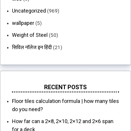
Uncategorized
(969)
wallpaper
(5)
Weight of Steel
(50)
सिविल नॉलेज इन हिंदी
(21)
RECENT POSTS
Floor tiles calculation formula | how many tiles
do you need?
How far can a 2×8, 2×10, 2×12 and 2×6 span
for a deck