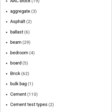
AAC block
(19)
aggregate
(3)
Asphalt
(2)
ballast
(6)
beam
(29)
bedroom
(4)
board
(5)
Brick
(62)
bulk bag
(1)
Cement
(110)
Cement test types
(2)