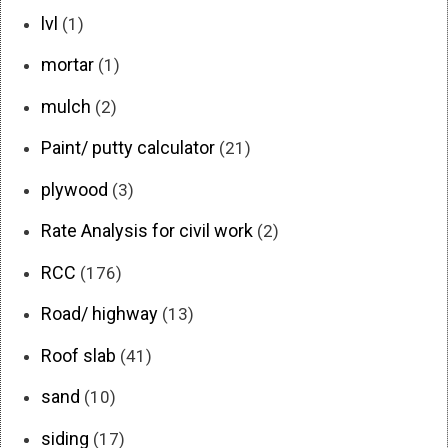
lvl
(1)
mortar
(1)
mulch
(2)
Paint/ putty calculator
(21)
plywood
(3)
Rate Analysis for civil work
(2)
RCC
(176)
Road/ highway
(13)
Roof slab
(41)
sand
(10)
siding
(17)