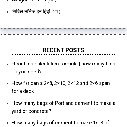
सिविल नॉलेज इन हिंदी
(21)
RECENT POSTS
Floor tiles calculation formula | how many tiles
do you need?
How far can a 2×8, 2×10, 2×12 and 2×6 span
for a deck
How many bags of Portland cement to make a
yard of concrete?
How many bags of cement to make 1m3 of