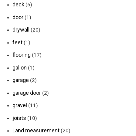
deck
(6)
door
(1)
drywall
(20)
feet
(1)
flooring
(17)
gallon
(1)
garage
(2)
garage door
(2)
gravel
(11)
joists
(10)
Land measurement
(20)