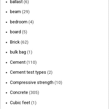
ballast
(6)
beam
(29)
bedroom
(4)
board
(5)
Brick
(62)
bulk bag
(1)
Cement
(110)
Cement test types
(2)
Compressive strength
(10)
Concrete
(305)
Cubic feet
(1)